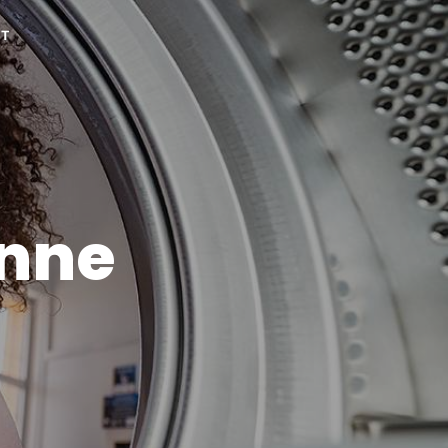
CT
onne