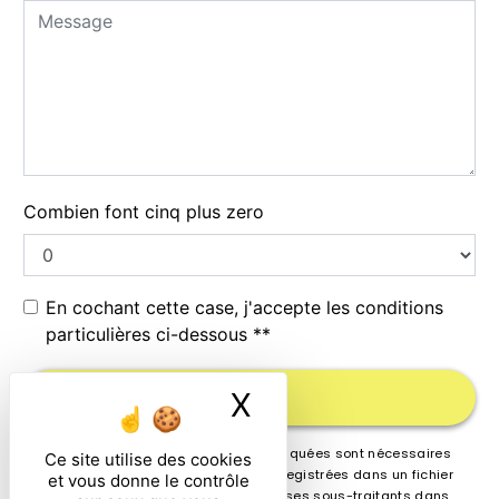
Combien font cinq plus zero
En cochant cette case, j'accepte les conditions
particulières ci-dessous **
X
Masquer le ban
ENVOYER
** Les données personnelles communiquées sont nécessaires
Ce site utilise des cookies
aux fins de vous contacter et sont enregistrées dans un fichier
et vous donne le contrôle
informatisé. Elles sont destinées à et ses sous-traitants dans