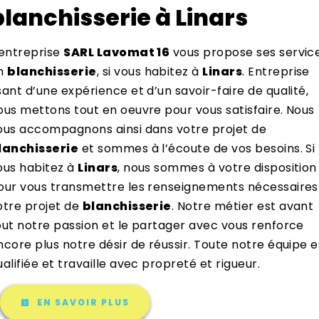
blanchisserie à Linars
’entreprise
SARL Lavomat 16
vous propose ses servic
n
blanchisserie
, si vous habitez à
Linars
. Entreprise
sant d’une expérience et d’un savoir-faire de qualité,
ous mettons tout en oeuvre pour vous satisfaire. Nous
ous accompagnons ainsi dans votre projet de
lanchisserie
et sommes à l’écoute de vos besoins. Si
ous habitez à
Linars
, nous sommes à votre disposition
our vous transmettre les renseignements nécessaires
otre projet de
blanchisserie
. Notre métier est avant
out notre passion et le partager avec vous renforce
ncore plus notre désir de réussir. Toute notre équipe e
ualifiée et travaille avec propreté et rigueur.
EN SAVOIR PLUS